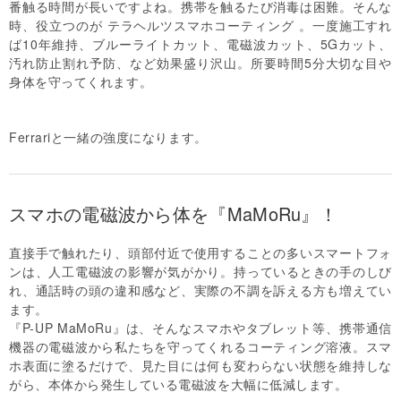
番触る時間が長いですよね。携帯を触るたび消毒は困難。そんな
時、役立つのが テラヘルツスマホコーティング 。一度施工すれ
ば10年維持、ブルーライトカット、電磁波カット、5Gカット、
汚れ防止割れ予防、など効果盛り沢山。所要時間5分大切な目や
身体を守ってくれます。
Ferrariと一緒の強度になります。
スマホの電磁波から体を『MaMoRu』！
直接手で触れたり、頭部付近で使用することの多いスマートフォ
ンは、人工電磁波の影響が気がかり。持っているときの手のしび
れ、通話時の頭の違和感など、実際の不調を訴える方も増えてい
ます。
『P-UP MaMoRu』は、そんなスマホやタブレット等、携帯通信
機器の電磁波から私たちを守ってくれるコーティング溶液。スマ
ホ表面に塗るだけで、見た目には何も変わらない状態を維持しな
がら、本体から発生している電磁波を大幅に低減します。