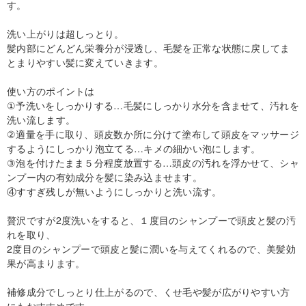
す。
洗い上がりは超しっとり。
髪内部にどんどん栄養分が浸透し、毛髪を正常な状態に戻してま
とまりやすい髪に変えていきます。
使い方のポイントは
①予洗いをしっかりする…毛髪にしっかり水分を含ませて、汚れを
洗い流します。
②適量を手に取り、頭皮数か所に分けて塗布して頭皮をマッサージ
するようにしっかり泡立てる…キメの細かい泡にします。
③泡を付けたまま５分程度放置する…頭皮の汚れを浮かせて、シャ
ンプー内の有効成分を髪に染み込ませます。
④すすぎ残しが無いようにしっかりと洗い流す。
贅沢ですが2度洗いをすると、１度目のシャンプーで頭皮と髪の汚
れを取り、
2度目のシャンプーで頭皮と髪に潤いを与えてくれるので、美髪効
果が高まります。
補修成分でしっとり仕上がるので、くせ毛や髪が広がりやすい方