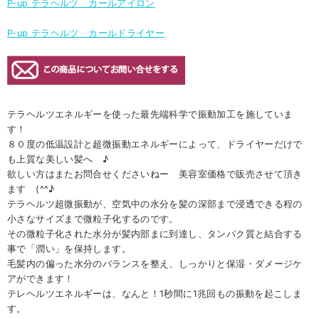
P-up テラヘルツ カールアイロン
P-up テラヘルツ カールドライヤー
テラヘルツエネルギーを使った最先端科学で振動加工を施していま
す！
８０度の低温設計と超微振動エネルギーによって、ドライヤーだけで
も上質な美しい髪へ ♪
欲しい方はまたお問合せくださいねー 美容室価格で販売させて頂き
ます (^^♪
テラヘルツ超微振動が、空気中の水分を髪の深部まで浸透できる程の
小さなサイズまで微粒子化するのです。
その微粒子化された水分が髪内部まに到達し、タンパク質と結合する
事で「潤い」を保持します。
毛髪内の偏った水分のバランスを整え、しっかりと保湿・ダメージケ
アができます！
テレヘルツエネルギーは、なんと！1秒間に1兆回もの振動を起こしま
す。