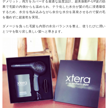
デメリット」両方をカバーする最適な温度設計。超美振動P-UP波の効
果で毛髪の内側からも温められ、テラ化した水分が髪の毛に浸透吸収
するため、水分を包み込みながら余分な水分を蒸発させるので髪の毛
を傷めずに超速乾を実現。
ダメージを負った毛髪も内部の水分バランスを整え、使うたびに潤い
とツヤを取り戻し美しい髪へと導きます。