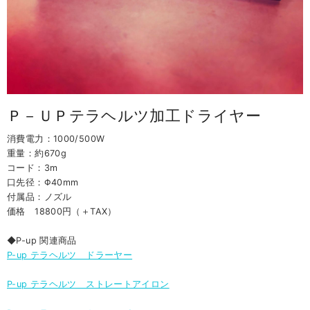
Ｐ－ＵＰテラヘルツ加工ドライヤー
消費電力：1000/500W
重量：約670g
コード：3m
口先径：Φ40mm
付属品：ノズル
価格 18800円（＋TAX）
◆P-up 関連商品
P-up テラヘルツ ドラーヤー
P-up テラヘルツ ストレートアイロン