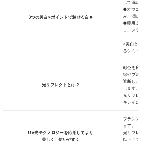
して洗い
●オウゴ
み、潤い
3つの美白※ポイントで魅せる白さ
●薬用成
し、メラ
※美白と
るシミ・
顔色を良
線やブル
遮断し、
光リフレクトとは？
します。
光リフレ
キレイに
フランス
ョア。
UV光テクノロジーを応用してより
光リフレ
美しく、使いやすく
以上も防