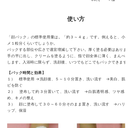
使い方
「顔パック」の標準使用量は
、
「約３～４ｇ」です。例えると、小
メ１粒分くらいでしょうか。
パックする部位や広さで適宜増減して下さい。厚く塗る必要はありま
手の平に出し、クリームを塗るように、指で顔全体に薄く、まんべ
します。入浴時に限らず、洗顔後、いつでもどこでもパックできます
【パック時間と効果】
１） 標準使用 →洗顔後、５～１０分置き、洗い流す →美白、肌
ビを防ぐ
２） 塗布して約３分置いて、洗い流す →白肌透明感、ツヤ感
め、キメの整え
３） 顔に塗布して３０～６０分そのまま置き、洗い流す →ハリ
ップ、保湿