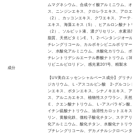
ムマグネシウム、合成ケイ酸アルミニウム、オ
ス、ニンジンエキス、クロレラエキス、アロエ
（2）、カッコンエキス、クワエキス、アーテ
エキス、海藻エキス（5）、ヒアルロン酸ナトリ
（2）、ソルビット液、濃グリセリン、水素添
脂質、天然ビタミンE、1、2-ペンタンジオール、
チレングリコール、カルボキシビニルポリマー
ン、水酸化アルミニウム、水酸化カリウム、ポ
チレントリデシルエーテル酢酸ナトリウム（3E.
リビニルピロリドン、感光素201号、精製水
成分
【UV美白エッセンシャルベース成分】グリチル
ジカリウム、Ｌ-アスコルビン酸 2-グルコシ
ンエキス、ボタンエキス、シナノキエキス、ア
ス、アルニカエキス、植物性スクワラン、天然
Ｅ、クエン酸ナトリウム、Ｌ-アスパラギン酸、
イチン硫酸ナトリウム、油溶性カロットエキス
リン、黄酸化鉄、微粒子酸化チタン、ステアリ
化アルミニウム、酸化チタン、水酸化ナトリウム
ブチレングリコール、デカメチルシクロペンタ