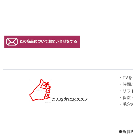
・TVを
・時間が
・リフト
・保湿・
こんな方におススメ
・毛穴の
●角質表