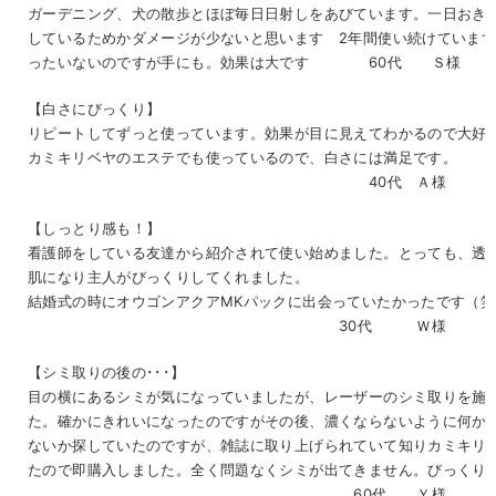
ガーデニング、犬の散歩とほぼ毎日日射しをあびています。一日おき
しているためかダメージが少ないと思います 2年間使い続けていま
ったいないのですが手にも。効果は大です
60代 Ｓ様
【白さにびっくり】
リピートしてずっと使っています。効果が目に見えてわかるので大好
カミキリベヤのエステでも使っているので、白さには満足です。
40代 Ａ様
【しっとり感も！】
看護師をしている友達から紹介されて使い始めました。とっても、透
肌になり主人がびっくりしてくれました。
結婚式の時にオウゴンアクアMKパックに出会っていたかったです（笑
30代 Ｗ様
【シミ取りの後の･･･】
目の横にあるシミが気になっていましたが、レーザーのシミ取りを施
た。確かにきれいになったのですがその後、濃くならないように何か
ないか探していたのですが、雑誌に取り上げられていて知りカミキリ
たので即購入しました。全く問題なくシミが出てきません。びっくり
60代 Ｙ様