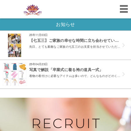
お知らせ
25年11月03日
【七五三】ご家族の幸せな時間に立ち会わせていただきました✨
先日、とても素敵なご家族の七五三のお支度を担当させていただきました。 お母様、七歳のお姉ちゃん、そして三歳の弟さんの3名様。 お着付けとお部屋でのセットをさせていただきました。 皆さんが揃って...
25年04月23日
写真で解説「卒業式に着る袴の道具一式」
着物の着付けに必要なアイテムは多いので、どんなものがどのくらい必要かで分かりにくいですよね。 というわけで、卒業式に着る袴の着付けに必要なものを名称と写真つきで解説します。 ①着物 着物とは、着...
RECRUIT