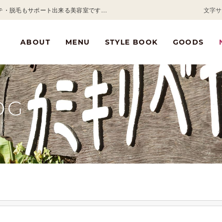
浜松市東区にある美容室「カミキリベヤ」です。カット＆パーマは勿論、エステ・脱毛もサポート出来る美容室です。男性も女性も満足できるヘアサロン・エステサロンを目指し、カミキリベヤが厳選したヘアケア・スキンケアグッズで極上の一時とサービスをお届けします。ヘアケアやヘアダメージでお悩みの方、お電話・メールでもお問い合わせください。訪問カットのご依頼もお待ちしております。
文字サ
ABOUT
MENU
STYLE BOOK
GOODS
OG