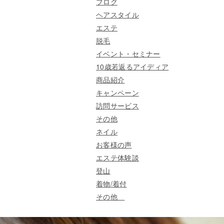
ブログ
ヘアスタイル
エステ
脱毛
イベント・セミナー
10歳若返るアイディア
商品紹介
キャンペーン
訪問サービス
その他
ネイル
お客様の声
エステ体験談
登山
着物/着付
その他