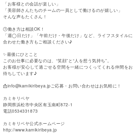
「お客様との会話が楽しい」
「美容師さんたちのチームの一員として働けるのが嬉しい」
そんな声もたくさん！
🕒働き方は相談OK！
「週◯日だけ」「午前だけ・午後だけ」など、ライフスタイルに
合わせた働き方もご相談ください♪
✨最後にひとこと
このお仕事に必要なのは、“笑顔”と“人を想う気持ち”。
お客様が安心して過ごせる空間を一緒につくってくれる仲間をお
待ちしています♪
📩info@kamikiribeya.jpご応募・お問い合わせはお気軽に！
カミキリベヤ
静岡県浜松市中央区有玉南町872-1
電話0534331873
カミキリベヤ公式ホームページ
http://www.kamikiribeya.jp