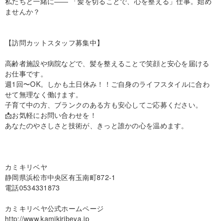
私たちと一緒に―― 「髪を切ることで、心を整える」仕事。始め
ませんか？
【訪問カットスタッフ募集中】
高齢者施設や病院などで、髪を整えることで笑顔と安心を届ける
お仕事です。
週1回〜OK。しかも土日休み！！ご自身のライフスタイルに合わ
せて無理なく働けます。
子育て中の方、ブランクのある方も安心してご応募ください。
📩お気軽にお問い合わせを！
あなたのやさしさと技術が、きっと誰かの心を温めます。
カミキリベヤ
静岡県浜松市中央区有玉南町872-1
電話0534331873
カミキリベヤ公式ホームページ
http://www.kamikiribeya.jp