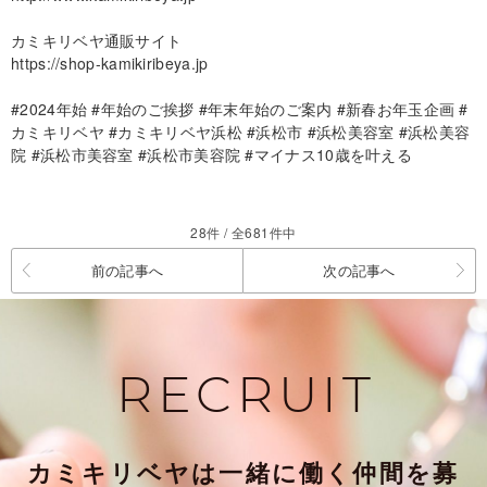
カミキリベヤ通販サイト
https://shop-kamikiribeya.jp
#2024年始 #年始のご挨拶 #年末年始のご案内 #新春お年玉企画 #
カミキリベヤ #カミキリベヤ浜松 #浜松市 #浜松美容室 #浜松美容
院 #浜松市美容室 #浜松市美容院 #マイナス10歳を叶える
28件 / 全681件中
前の記事へ
次の記事へ
RECRUIT
カミキリベヤは一緒に働く仲間を募