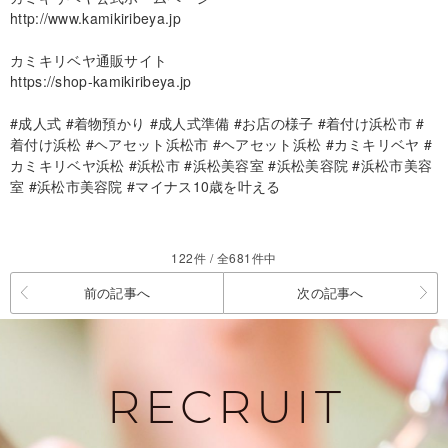
http://www.kamikiribeya.jp
カミキリベヤ通販サイト
https://shop-kamikiribeya.jp
#成人式 #着物預かり #成人式準備 #お店の様子 #着付け浜松市 #
着付け浜松 #ヘアセット浜松市 #ヘアセット浜松 #カミキリベヤ #
カミキリベヤ浜松 #浜松市 #浜松美容室 #浜松美容院 #浜松市美容
室 #浜松市美容院 #マイナス10歳を叶える
122件 / 全681件中
前の記事へ
次の記事へ
RECRUIT