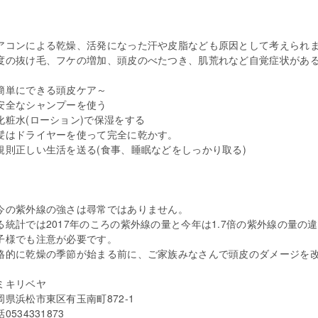
アコンによる乾燥、活発になった汗や皮脂なども原因として考えられ
度の抜け毛、フケの増加、頭皮のべたつき、肌荒れなど自覚症状があ
簡単にできる頭皮ケア～
安全なシャンプーを使う
化粧水(ローション)で保湿をする
髪はドライヤーを使って完全に乾かす。
規則正しい生活を送る(食事、睡眠などをしっかり取る)
今の紫外線の強さは尋常ではありません。
る統計では2017年のころの紫外線の量と今年は1.7倍の紫外線の量の
子様でも注意が必要です。
格的に乾燥の季節が始まる前に、ご家族みなさんで頭皮のダメージを
ミキリベヤ
岡県浜松市東区有玉南町872-1
0534331873