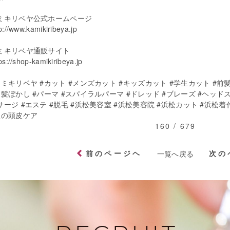
ミキリベヤ公式ホームページ
p://www.kamikiribeya.jp
ミキリベヤ通販サイト
ps://shop-kamikiribeya.jp
カミキリベヤ #カット #メンズカット #キッズカット #学生カット #前
白髪ぼかし #パーマ #スパイラルパーマ #ドレッド #ブレーズ #ヘッドス
サージ #エステ #脱毛 #浜松美容室 #浜松美容院 #浜松カット #浜松着
秋の頭皮ケア
160 / 679
前のページヘ
次の
一覧へ戻る