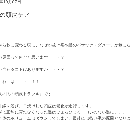
3年10月07日
の頭皮ケア
から秋に変わる頃に、なぜか抜け毛や髪のパサつき・ダメージが気に
の原因って何だと思います・・・？
い当たるコトはありますか・・・？
 れ は・・・！！！
夏の間の頭皮トラブル』です！
外線を浴び、日焼けした頭皮は老化が進行します。
がて正常に育たなくなった髪はひょろひょろ、コシのない髪に。。。
全体のボリュームはダウンしてしまい、最後には抜け毛の原因となり