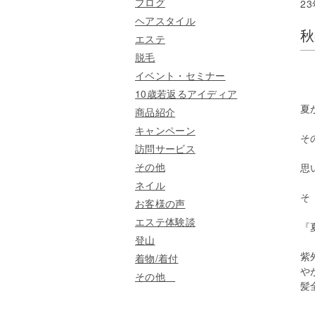
ブログ
2
ヘアスタイル
秋
エステ
脱毛
イベント・セミナー
10歳若返るアイディア
夏
商品紹介
キャンペーン
そ
訪問サービス
その他
思
ネイル
そ
お客様の声
エステ体験談
『
登山
紫
着物/着付
や
その他
髪