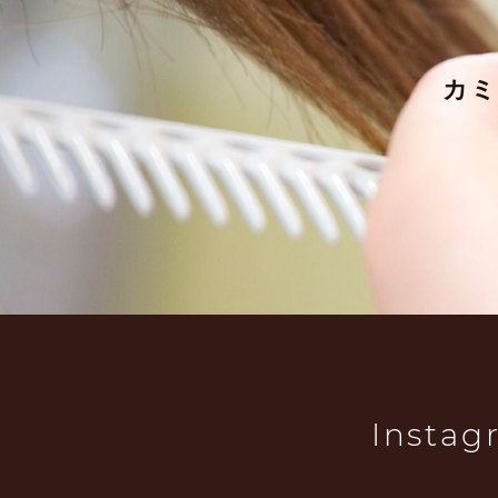
カ
Instag