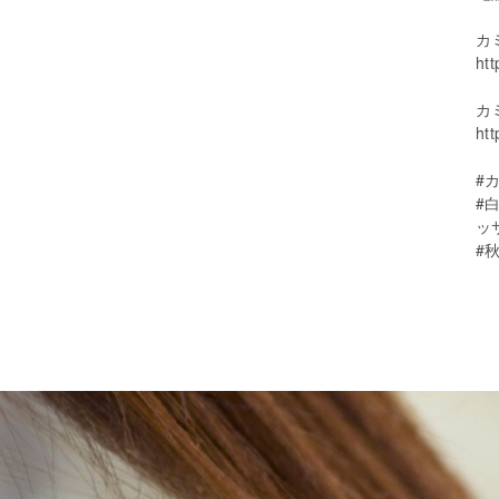
カ
htt
カ
htt
#
#
ッ
#