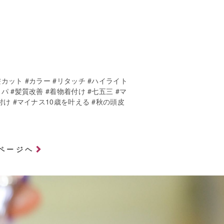
髪カット #カラー #リタッチ #ハイライト
パ #髪質改善 #着物着付け #七五三 #マ
付け #マイナス10歳を叶える #秋の頭皮
ページヘ