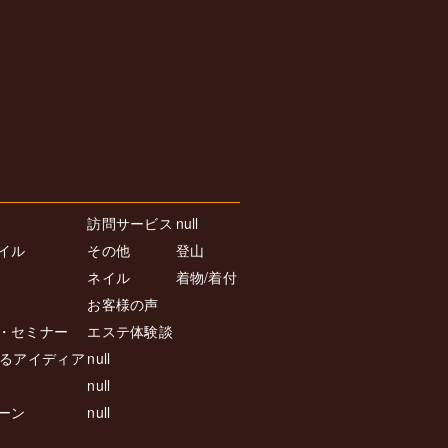
訪問サービス
null
イル
その他
登山
ネイル
着物/着付
お客様の声
・セミナー
エステ体験談
返るアイディア
null
null
ーン
null