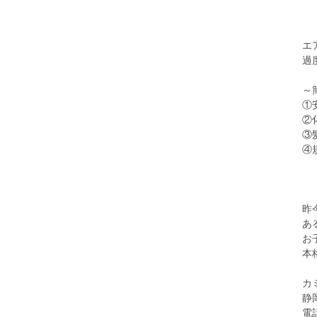
エ
過
～
①
②
③
④
昨
あ
お
本
カ
静
電話