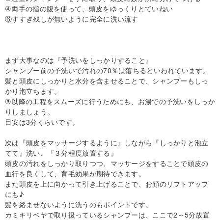
④両手の指の腹を使って、頭皮をゆっくりとていねい
⑥すすぎ残しが無いように完全に洗い流す
まず大事なのは『予洗いをしっかりすること』
シャンプー前の予洗いで汚れの70％は落ちるといわれています。
髪と頭皮にしっかりと水分を含ませることで、シャンプーもしっ
かり泡立ちます。
③以降の工程をスムーズに行うためにも、お湯での予洗いをしっか
りしましょう。
目安は3分くらいです。
次は『頭皮をマッサージするように』しながら『しっかりと泡立
てて』洗い、『３分程度放置する』
頭皮の汚れをしっかり取りつつ、マッサージをすることで頭皮の
血行を良くして、育毛効果が期待できます。
また頭皮を上に向かって引き上げることで、お顔のリフトアップ
にも♪
髪を絡ませないように洗うのもポイントです。
カミキリベヤで取り扱っているシャンプーは、ここで2～5分放置