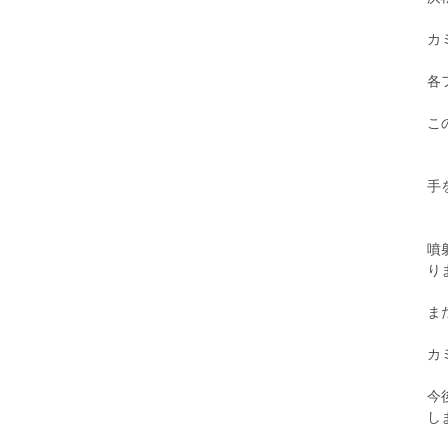
カ
各
こ
手
噴
り
ま
カ
今
し