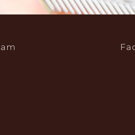
ram
Fa