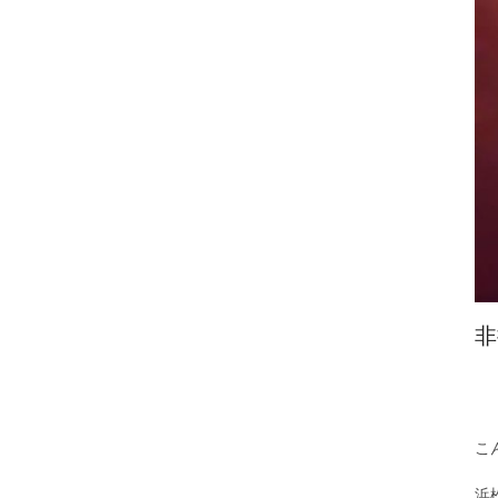
非
こ
浜