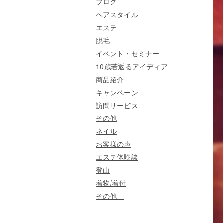
ブログ
ヘアスタイル
エステ
脱毛
イベント・セミナー
10歳若返るアイディア
商品紹介
キャンペーン
訪問サービス
その他
ネイル
お客様の声
エステ体験談
登山
着物/着付
その他