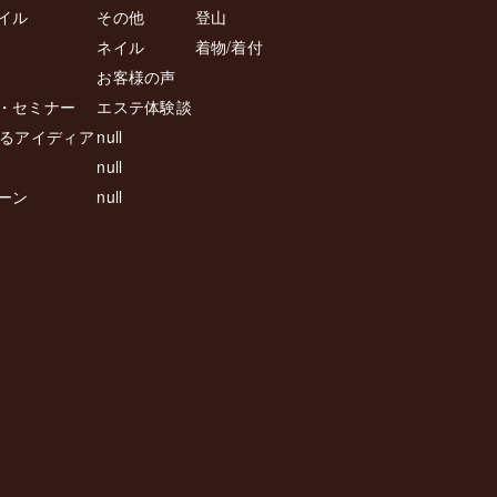
イル
その他
登山
ネイル
着物/着付
お客様の声
・セミナー
エステ体験談
返るアイディア
null
null
ーン
null