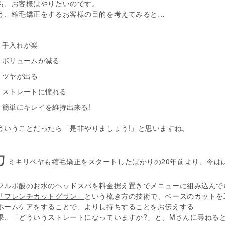
も、お客様はやりたいのです。
う、縮毛矯正をするお客様の目的を考えてみると…
手入れが楽
ボリュームが減る
ツヤが出る
ストレートに憧れる
簡単にキレイを維持出来る!
ういうことだったら「是非やりましょう!」と思いますね。
カ
ミキリベヤも縮毛矯正をスタートしたばかりの20年前より、今は
フルボ酸のお水の
ヘッドスパ
を料金据え置きでメニューに組み込んで
「フレンチカットグラン」
という梳き方の技術で、ベースのカットを
ホームケアをすることで、より長持ちすることをお伝えする
果、「どういうストレートになっていますか?」と、Mさんに尋ねる