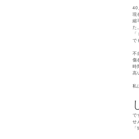
4
現
縮
た
「
で
不
傷
時
高
私
で
せ
「