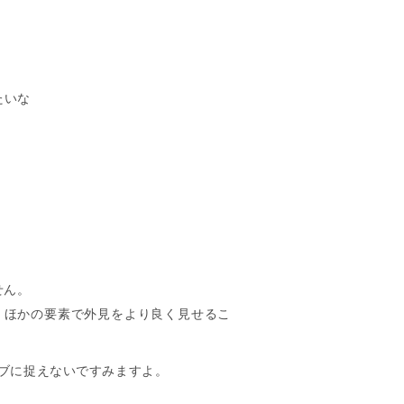
たいな
せん。
、ほかの要素で外見をより良く見せるこ
ブに捉えないですみますよ。