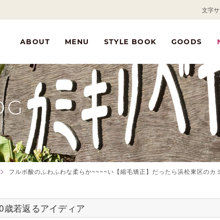
文字サ
ABOUT
MENU
STYLE BOOK
GOODS
OG
フルボ酸のふわふわな柔らか~~~~い【縮毛矯正】だったら浜松東区のカミキ
10歳若返るアイディア