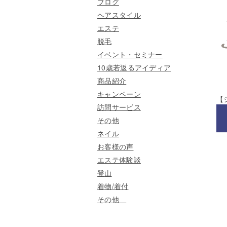
ブログ
ヘアスタイル
エステ
脱毛
イベント・セミナー
10歳若返るアイディア
商品紹介
キャンペーン
【
訪問サービス
その他
ネイル
お客様の声
エステ体験談
登山
着物/着付
その他