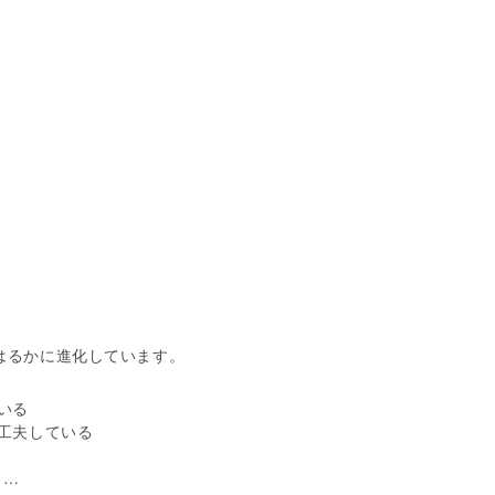
はるかに進化しています。
いる
工夫している
と…