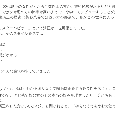
0、50代以下の女性だったら半数以上の方が、施術経験がおありだと
在ではクセ毛の方の比率が高いようで、小学生でデビューすることが
毛矯正の歴史は美容業界では浅い方の部類で、私がこの世界に入っ
。
ミスターハビット」という矯正が一世風靡しました。
も、そのスタイルを見て…
自然
む
間がかかる
い
はそんな感想を持っていました
し
かも、私はクセがあまりなくて縮毛矯正をする必要性を感じず、自身
すので、クセ毛で悩む女の子の本当の悩みを理解したり、分かち合
ん。
矯正をした方がいいかな?」と聞かれると、「やらなくてもすむ方法