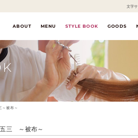
文字サ
ABOUT
MENU
STYLE BOOK
GOODS
OK
三～被布～
五三 ～被布～