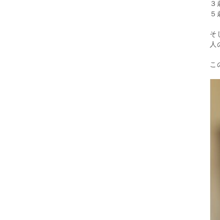
３
５
そ
人
こ