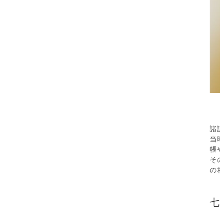
諸
当
帳
そ
の
七