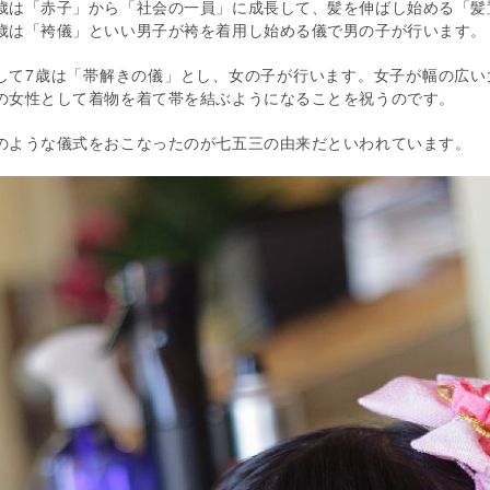
歳は「赤子」から「社会の一員」に成長して、髪を伸ばし始める「髪
歳は「袴儀」といい男子が袴を着用し始める儀で男の子が行います。
して7歳は「帯解きの儀」とし、女の子が行います。女子が幅の広い
の女性として着物を着て帯を結ぶようになることを祝うのです。
のような儀式をおこなったのが七五三の由来だといわれています。