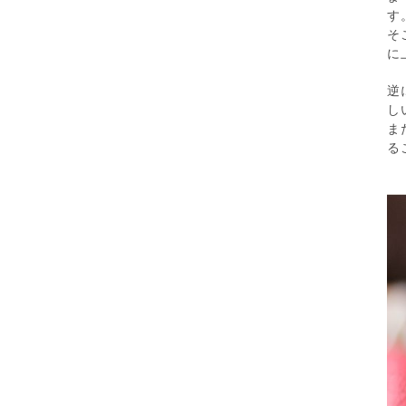
す
そ
に
逆
し
ま
る