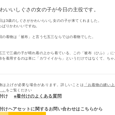
わいいしぐさの女の子が今日の主役です。
日は3歳のしぐさがかわいらいし女のの子が来てくれました。
っぱりかわいいですね。
回の着物は「被布」と言う七五三ならではの着物でした。
五三で三歳の子が晴れ着の上から着ている、この「
被布（ひふ）
」に
布を着用するのは単に「カワイイから」というだけではなくて、ちゃ
物は上げが必要な場合があります。詳しいことは
「お着物の縫い上
）」
をご覧ください
着付け
※着付けのよくある質問
付けヘアセットに関するお問い合わせはこちらから