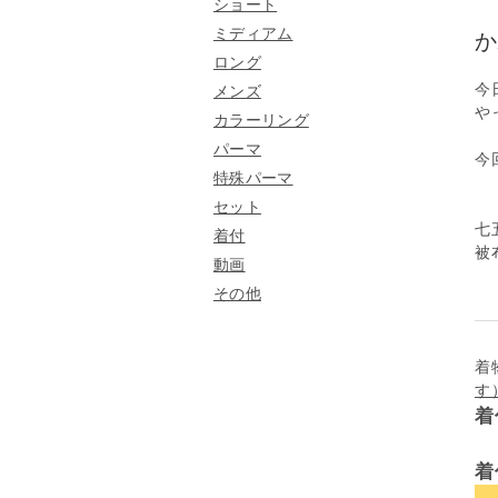
ショート
ミディアム
か
ロング
今
メンズ
や
カラーリング
パーマ
今
特殊パーマ
セット
七
着付
被
動画
その他
着
す
着