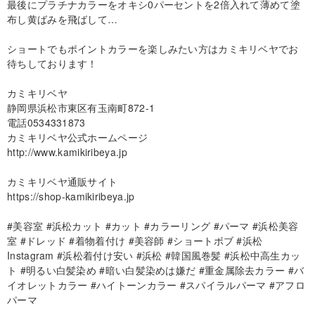
最後にプラチナカラーをオキシ0パーセントを2倍入れて薄めて塗
布し黄ばみを飛ばして…
ショートでもポイントカラーを楽しみたい方はカミキリベヤでお
待ちしております！
カミキリベヤ
静岡県浜松市東区有玉南町872-1
電話0534331873
カミキリベヤ公式ホームページ
http://www.kamikiribeya.jp
カミキリベヤ通販サイト
https://shop-kamikiribeya.jp
#美容室 #浜松カット #カット #カラーリング #パーマ #浜松美容
室 #ドレッド #着物着付け #美容師 #ショートボブ #浜松
Instagram #浜松着付け安い #浜松 #韓国風巻髪 #浜松中高生カッ
ト #明るい白髪染め #暗い白髪染めは嫌だ #重金属除去カラー #バ
イオレットカラー #ハイトーンカラー #スパイラルパーマ #アフロ
パーマ