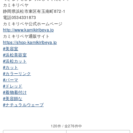
カミキリベヤ
静岡県浜松市東区有玉南町872-1
電話0534331873
カミキリベヤ公式ホームページ
http://www.kamikiribeya.jp
カミキリベヤ通販サイト
https://shop-kamikiribeya.jp
#美容室
#浜松美容室
#浜松カット
#カット
#カラーリンク
#パーマ
#ドレッド
#着物着付け
#美容師な
#ナチュラルウェーブ
120件 / 全276件中