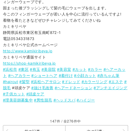
ィンガーウェーブです。
固まった後ブラッシングして髪の毛にウェーブを出します。
今このフィンガーウェーブが若い人を中心に流行っているんですよ!
着物を着たときなどぜひチャレンジしてみてくださいね
カミキリベヤ
静岡県浜松市東区有玉南町872-1
電話0534331873
カミキリベヤ公式ホームページ
http://www.kamikiribeya.jp
カミキリベヤ通販サイト
https://shop-kamikiribeya.jp
#浜松市
#東区
#有玉
#美容院
#美容室
#カット
#カラー
#ヘアーカッ
ト
#ヘアカラー
#ショートヘア
#着付け
#小顔カット
#赤ちゃん筆
#haircut
#髪型
#浜松ヘアサロン
#ドレッド
#カラーリング
#エステ
#
脱毛
#頭皮ケア
#抜け毛改善
#ヘアードネーション
#アンチエイジング
#子供カット
#頭皮ケア
#理美容師募集中
#男性脱毛
#ヘッドスパ
#ハイジー
147件 / 全276件中