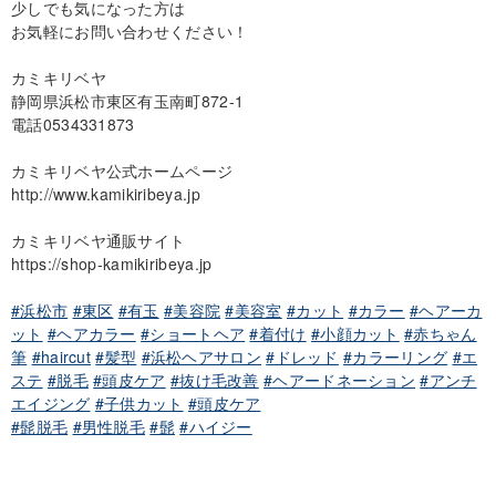
少しでも気になった方は
お気軽にお問い合わせください！
カミキリベヤ
静岡県浜松市東区有玉南町872-1
電話0534331873
カミキリベヤ公式ホームページ
http://www.kamikiribeya.jp
カミキリベヤ通販サイト
https://shop-kamikiribeya.jp
#浜松市
#東区
#有玉
#美容院
#美容室
#カット
#カラー
#ヘアーカ
ット
#ヘアカラー
#ショートヘア
#着付け
#小顔カット
#赤ちゃん
筆
#haircut
#髪型
#浜松ヘアサロン
#ドレッド
#カラーリング
#エ
ステ
#脱毛
#頭皮ケア
#抜け毛改善
#ヘアードネーション
#アンチ
エイジング
#子供カット
#頭皮ケア
#髭脱毛
#男性脱毛
#髭
#ハイジー