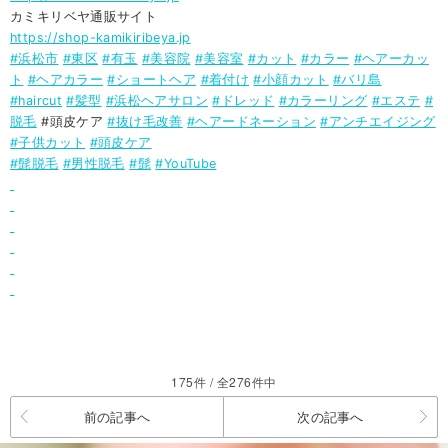
カミキリベヤ通販サイト
https://shop-kamikiribeya.jp
#浜松市
#東区
#有玉
#美容院
#美容室
#カット
#カラー
#ヘアーカッ
ト
#ヘアカラー
#ショートヘア
#着付け
#小顔カット
#バリ島
#haircut
#髪型
#浜松ヘアサロン
#ドレッド
#カラーリング
#エステ
#
脱毛
#頭皮ケア
#抜け毛改善
#ヘアードネーション
#アンチエイジング
#子供カット
#頭皮ケア
#髭脱毛
#男性脱毛
#髭
#YouTube
175件 / 全276件中
前の記事へ
次の記事へ