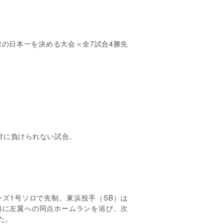
球の日本一を決める大会＝全
7
試合
4
勝先
対に負けられない試合。
ーズ
1
号ソロで先制。東浜投手（
SB
）は
)
に左翼への同点ホームランを浴び、次
た。