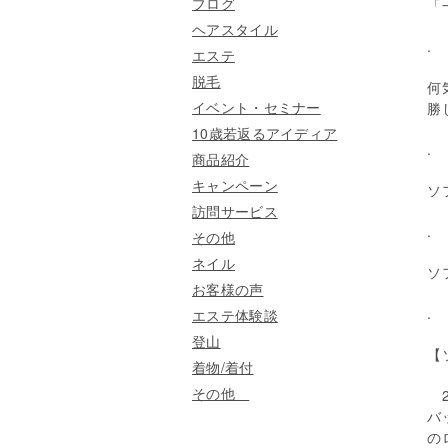
ブログ
「
ヘアスタイル
.
エステ
脱毛
何
イベント・セミナー
勝
10歳若返るアイディア
.
商品紹介
キャンペーン
ソ
訪問サービス
.
その他
ネイル
ソ
お客様の声
.
エステ体験談
登山
【
着物/着付
その他
バ
の