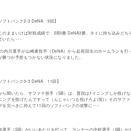
ソフトバンク
2-3 DeNA
9
回】
のままいけば対戦成績で
SB3
勝
DeNA3
勝。タイに持ち込みどち
ていたら･･･
の内川選手が山崎康投手（
DeNA
）から起死回生のホームランを打
が勝つか予想もつかない状況になりました。
ソフトバンク
3-3 DeNA
11
回】
から聞いたら、サファテ投手（
SB
）は、普段は
1
イニングしか投げな
ニングを投げたんですって（んじゃいつも投げろよ
(
笑
)
）そのサファ
グを完ぺきに抑えて
11
回のソフトバンクの攻撃に･･･
島選手（
SB
）がいいあたりを打って、ランナーの中村選手（
SB
）が