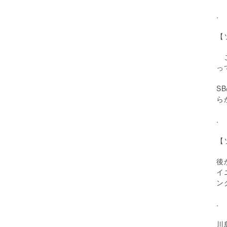
.
【
こ
っ
SB
ら
.
【
後
イ
ン
.
川