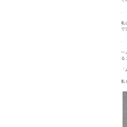
.
私
で
.
一
る
「
私