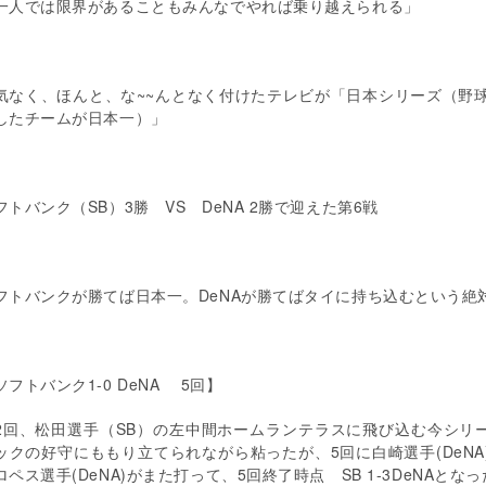
一人では限界があることもみんなでやれば乗り越えられる」
気なく、ほんと、な
~~
んとなく付けたテレビが「日本シリーズ（野
したチームが日本一）」
フトバンク（
SB
）
3
勝
VS
DeNA 2
勝で迎えた第
6
戦
フトバンクが勝てば日本一。
DeNA
が勝てばタイに持ち込むという絶
ソフトバンク
1-0 DeNA
5
回】
2
回、松田選手（
SB
）の左中間ホームランテラスに飛び込む今シリ
ックの好守にももり立てられながら粘ったが、
5
回に白崎選手
(DeNA
ロペス選手
(DeNA)
がまた打って、
5
回終了時点
SB 1-3DeNA
となっ