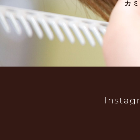
カ
Instag