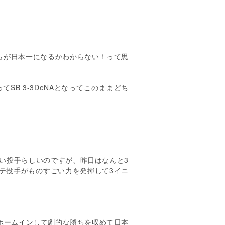
らが日本一になるかわからない！って思
って
SB 3-3DeNA
となってこのままどち
い投手らしいのですが、昨日はなんと
3
テ投手がものすごい力を発揮して
3
イニ
ホームインして劇的な勝ちを収めて日本