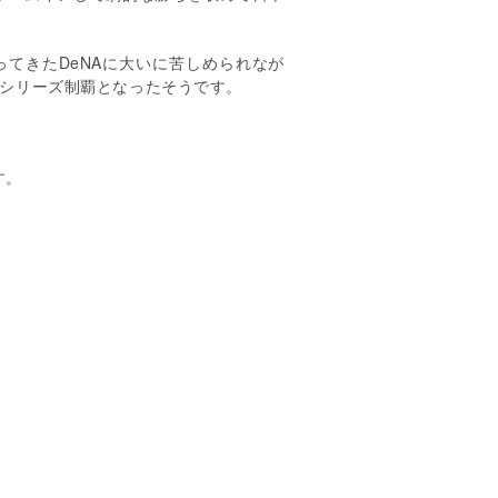
ってきた
DeNA
に大いに苦しめられなが
シリーズ制覇となったそうです。
す。