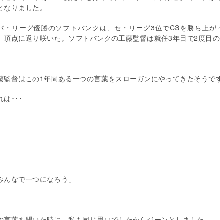
となりました。
・リーグ優勝のソフトバンクは、セ・リーグ
3
位で
CS
を勝ち上が
、頂点に返り咲いた。ソフトバンクの工藤監督は就任
3
年目で
2
度目の
藤監督はこの
1
年間ある一つの言葉をスローガンにやってきたそうで
れは･･･
みんなで一つになろう」
の言葉を聞いた時に、私も同じ思いでしたからジーンとしました。