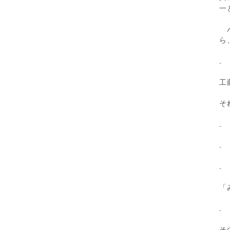
一
パ
ら
.
工
そ
.
.
.
「
.
そ