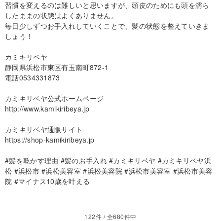
習慣を変えるのは難しいと思いますが、頭皮のためにも頭を濡ら
したままの状態はよくありません。
毎日少しずつお手入れしていくことで、髪の状態を整えていきま
しょう！
カミキリベヤ
静岡県浜松市東区有玉南町872-1
電話0534331873
カミキリベヤ公式ホームページ
http://www.kamikiribeya.jp
カミキリベヤ通販サイト
https://shop-kamikiribeya.jp
#髪を乾かす理由 #髪のお手入れ #カミキリベヤ #カミキリベヤ浜
松 #浜松市 #浜松美容室 #浜松美容院 #浜松市美容室 #浜松市美容
院 #マイナス10歳を叶える
122件 / 全680件中