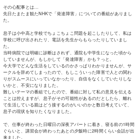
その心配事とは…
先日たまたま観たNHKで「発達障害」についての番組がありまし
た。
息子は小中高と学校でちょこちょこ問題を起こしたりして、私は
学校に呼び出されたリ、電話を先生からもらったりしていまし
た。
当時病院では明確に診断はされず、通院も中学生になった頃から
していませんが、もしかして「発達障害」かも？っと。
今大学でどんな生活をしているのかさっぱりわかりませんが、サ
ークルを辞めてしまったので、もしこういった障害で人との関わ
りがスムースにいっていなかったり、自信をなくしていたりしな
いかと、不安になりました。
難しいテーマの番組でしたので、番組に対して私の意見を伝える
ことは控えますが、息子がその可能性があるのだとしたら、離れ
て生活している親はどう接するのがいいのかと数日考えていて、
息子の現状を知りたくなりました。
で、仕事が終わった日曜日の深夜アパートに着き、寝る前の1時間
ぐらいと、講習会が終わったあとの夕飯時に2時間くらい会話が出
来ました。