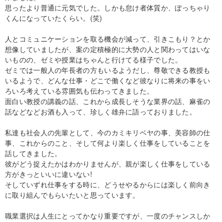
思ったより普通に元気でした。しかも怠け者体質か、ぽっちゃり
くんになっていたくらい。(笑)
人とコミュニケーションを取る機会が減って、引きこもり？とか
想像していましたが、案の定積極的に大勢の人と関わってはいな
いものの、ゼミや授業はちゃんと行けてる様子でした。
ゼミでは一般人の年長者の方もいるようだし、尊敬できる教授も
いるようで、どんな仕事・どこで働くなど彼なりに将来の事をい
ろいろ考えている雰囲気も伝わってきました。
面白い教授の講義の話、これから成長しそうな業界の話、麻雀の
話などなどお酒も入って、珍しく雄弁に語っておりました。
私達も社会人の先輩として、今のカミキリベヤの事、美容師の仕
事、これからのこと、そして何より楽しく仕事をしていることを
話してきました。
彼がどう捉えたかはわかりませんが、親が楽しく仕事をしている
方がきっといいに違いない!
そしていずれ仕事をする時に、どうせやるからには楽しく前向き
に取り組んでもらいたいと思っています。
職業選択は人生にとってかなり重要ですが、一度のチャンスしか