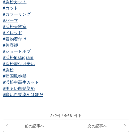
#浜松カット
#カット
#カラーリング
#パーマ
#浜松美容室
#ドレッド
#着物着付け
#美容師
#ショートボブ
#浜松Instagram
#浜松着付け安い
#浜松
#韓国風巻髪
#浜松中高生カット
#明るい白髪染め
#暗い白髪染めは嫌だ
242件 / 全681件中
前の記事へ
次の記事へ