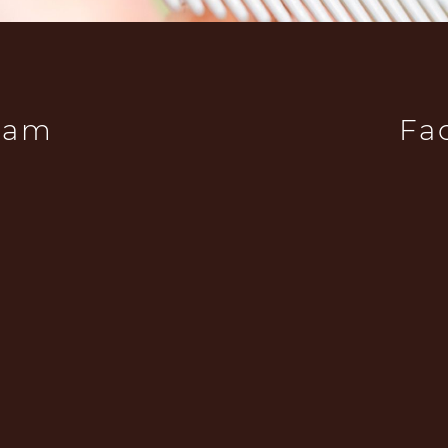
ram
Fa