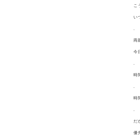
こ
い
.
両
今
.
時
.
時
.
だ
優