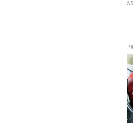
先
.
.
.
『