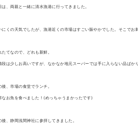
日は、両親と一緒に清水漁港に行ってきました。
いにくの天気でしたが、漁港近くの市場はすごい賑やかでした。そこでお
れたてなので、どれも新鮮。
値段は少しお高いですが、なかなか地元スーパーでは手に入らない品ばか
の後、市場の食堂でランチ。
鮮なお魚を食べました！
(
めっちゃうまかったです
)
の後、静岡浅間神社に参拝してきました。