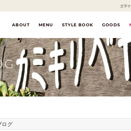
文字サ
ABOUT
MENU
STYLE BOOK
GOODS
OG
ブログ