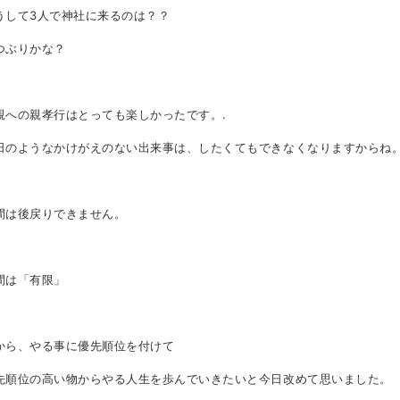
うして
3
人で神社に来るのは？？
つぶりかな？
親への親孝行はとっても楽しかったです。
.
日のようなかけがえのない出来事は、したくてもできなくなりますからね
間は後戻りできません。
間は「有限」
から、やる事に優先順位を付けて
先順位の高い物からやる人生を歩んでいきたいと今日改めて思いました。