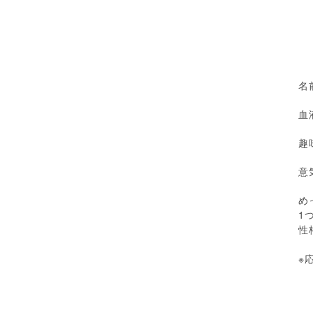
名
血
趣
意
め
1
性
※