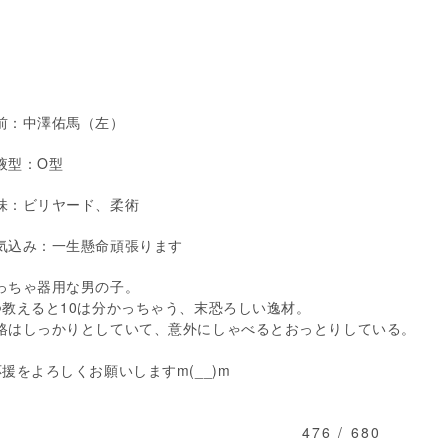
前：中澤佑馬（左）
液型：O型
味：ビリヤード、柔術
気込み：一生懸命頑張ります
っちゃ器用な男の子。
つ教えると10は分かっちゃう、末恐ろしい逸材。
格はしっかりとしていて、意外にしゃべるとおっとりしている。
応援をよろしくお願いしますm(__)m
476 / 680