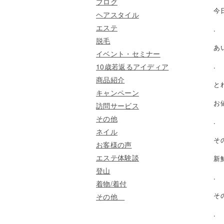
ブログ
今
ヘアスタイル
エステ
.
脱毛
あ
イベント・セミナー
10歳若返るアイディア
.
商品紹介
と
キャンペーン
お
訪問サービス
その他
.
ネイル
そ
お客様の声
エステ体験談
新
登山
.
着物/着付
その他
そ
.