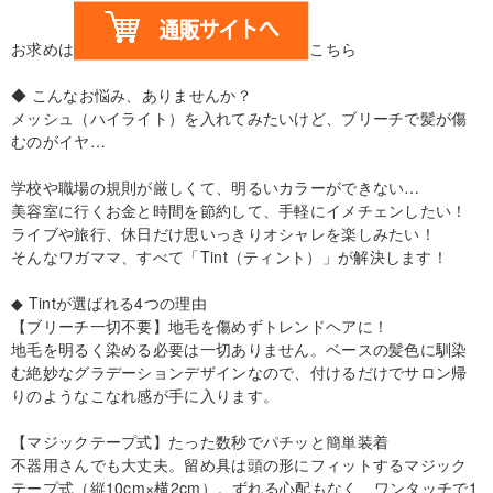
お求めは
こちら
◆ こんなお悩み、ありませんか？
メッシュ（ハイライト）を入れてみたいけど、ブリーチで髪が傷
むのがイヤ…
学校や職場の規則が厳しくて、明るいカラーができない…
美容室に行くお金と時間を節約して、手軽にイメチェンしたい！
ライブや旅行、休日だけ思いっきりオシャレを楽しみたい！
そんなワガママ、すべて「Tint（ティント）」が解決します！
◆ Tintが選ばれる4つの理由
【ブリーチ一切不要】地毛を傷めずトレンドヘアに！
地毛を明るく染める必要は一切ありません。ベースの髪色に馴染
む絶妙なグラデーションデザインなので、付けるだけでサロン帰
りのようなこなれ感が手に入ります。
【マジックテープ式】たった数秒でパチッと簡単装着
不器用さんでも大丈夫。留め具は頭の形にフィットするマジック
テープ式（縦10cm×横2cm）。ずれる心配もなく、ワンタッチで1