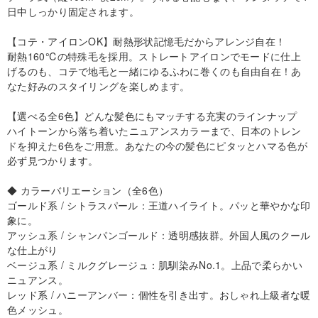
日中しっかり固定されます。
【コテ・アイロンOK】耐熱形状記憶毛だからアレンジ自在！
耐熱160℃の特殊毛を採用。ストレートアイロンでモードに仕上
げるのも、コテで地毛と一緒にゆるふわに巻くのも自由自在！あ
なた好みのスタイリングを楽しめます。
【選べる全6色】どんな髪色にもマッチする充実のラインナップ
ハイトーンから落ち着いたニュアンスカラーまで、日本のトレン
ドを抑えた6色をご用意。あなたの今の髪色にピタッとハマる色が
必ず見つかります。
◆ カラーバリエーション（全6色）
ゴールド系 / シトラスパール：王道ハイライト。パッと華やかな印
象に。
アッシュ系 / シャンパンゴールド：透明感抜群。外国人風のクール
な仕上がり
ベージュ系 / ミルクグレージュ：肌馴染みNo.1。上品で柔らかい
ニュアンス。
レッド系 / ハニーアンバー：個性を引き出す。おしゃれ上級者な暖
色メッシュ。