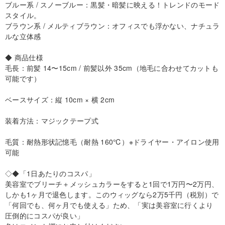
ブルー系 / スノーブルー：黒髪・暗髪に映える！トレンドのモード
スタイル。
ブラウン系 / メルティブラウン：オフィスでも浮かない、ナチュラ
ルな立体感
◆ 商品仕様
毛長：前髪 14〜15cm / 前髪以外 35cm（地毛に合わせてカットも
可能です）
ベースサイズ：縦 10cm × 横 2cm
装着方法：マジックテープ式
毛質：耐熱形状記憶毛（耐熱 160℃）※ドライヤー・アイロン使用
可能
◇◆「1日あたりのコスパ」
美容室でブリーチ＋メッシュカラーをすると1回で1万円〜2万円、
しかも1ヶ月で退色します。このウィッグなら2万5千円（税別）で
「何回でも、何ヶ月でも使える」ため、「実は美容室に行くより
圧倒的にコスパが良い」