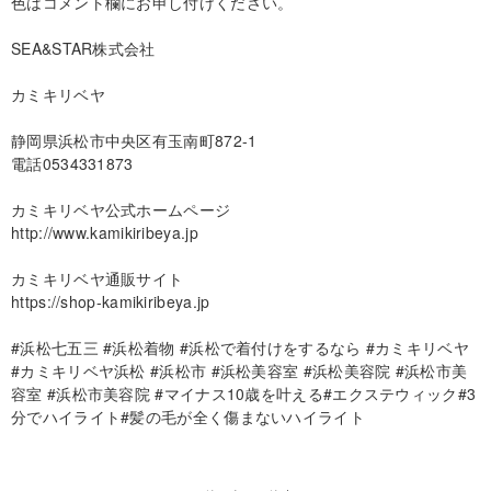
色はコメント欄にお申し付けください。
SEA&STAR株式会社
カミキリベヤ
静岡県浜松市中央区有玉南町872-1
電話0534331873
カミキリベヤ公式ホームページ
http://www.kamikiribeya.jp
カミキリベヤ通販サイト
https://shop-kamikiribeya.jp
#浜松七五三 #浜松着物 #浜松で着付けをするなら #カミキリベヤ
#カミキリベヤ浜松 #浜松市 #浜松美容室 #浜松美容院 #浜松市美
容室 #浜松市美容院 #マイナス10歳を叶える#エクステウィック#3
分でハイライト#髪の毛が全く傷まないハイライト